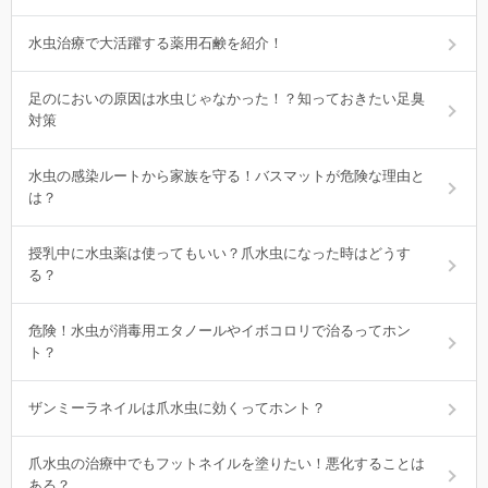
水虫治療で大活躍する薬用石鹸を紹介！
足のにおいの原因は水虫じゃなかった！？知っておきたい足臭
対策
水虫の感染ルートから家族を守る！バスマットが危険な理由と
は？
授乳中に水虫薬は使ってもいい？爪水虫になった時はどうす
る？
危険！水虫が消毒用エタノールやイボコロリで治るってホン
ト？
ザンミーラネイルは爪水虫に効くってホント？
爪水虫の治療中でもフットネイルを塗りたい！悪化することは
ある？